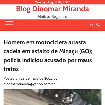
Skip
Monday, August 10, 2026
Blog Dinomar Miranda
to
content
Notícias Regionais
Homem em motocicleta arrasta
cadela em asfalto de Minaçu (GO);
polícia indiciou acusado por maus
tratos
Posted on
23 de maio de 2022
by
dinomarmiranda@yahoo.com.br