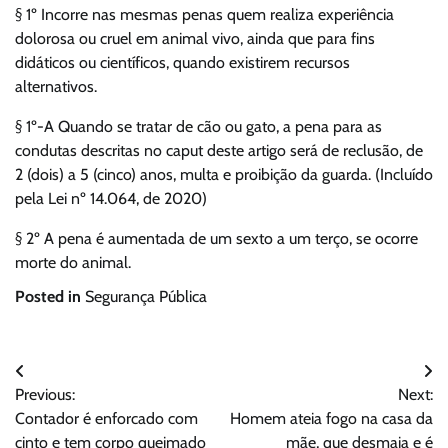
§ 1º Incorre nas mesmas penas quem realiza experiência
dolorosa ou cruel em animal vivo, ainda que para fins
didáticos ou científicos, quando existirem recursos
alternativos.
§ 1º-A Quando se tratar de cão ou gato, a pena para as
condutas descritas no caput deste artigo será de reclusão, de
2 (dois) a 5 (cinco) anos, multa e proibição da guarda. (Incluído
pela Lei nº 14.064, de 2020)
§ 2º A pena é aumentada de um sexto a um terço, se ocorre
morte do animal.
Posted in
Segurança Pública
Navegação
Previous:
Next:
de
Contador é enforcado com
Homem ateia fogo na casa da
Post
cinto e tem corpo queimado
mãe, que desmaia e é