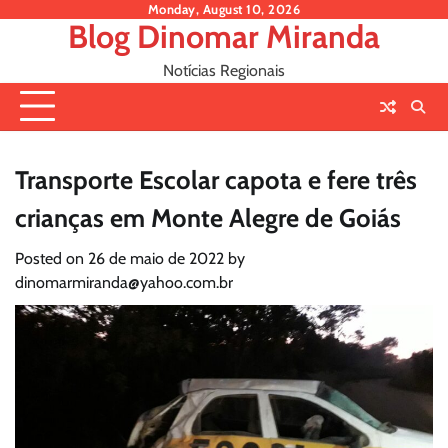
Skip
Monday, August 10, 2026
Blog Dinomar Miranda
to
content
Notícias Regionais
Transporte Escolar capota e fere três
crianças em Monte Alegre de Goiás
Posted on
26 de maio de 2022
by
dinomarmiranda@yahoo.com.br