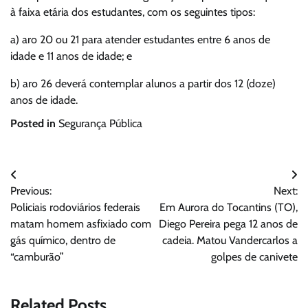
à faixa etária dos estudantes, com os seguintes tipos:
a) aro 20 ou 21 para atender estudantes entre 6 anos de
idade e 11 anos de idade; e
b) aro 26 deverá contemplar alunos a partir dos 12 (doze)
anos de idade.
Posted in
Segurança Pública
Navegação
Previous:
Next:
de
Policiais rodoviários federais
Em Aurora do Tocantins (TO),
Post
matam homem asfixiado com
Diego Pereira pega 12 anos de
gás químico, dentro de
cadeia. Matou Vandercarlos a
“camburão”
golpes de canivete
Related Posts