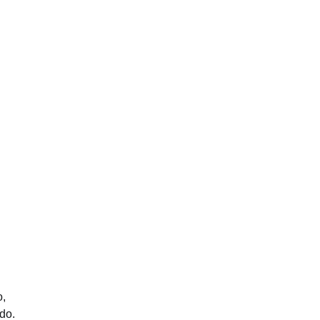
o,
do.