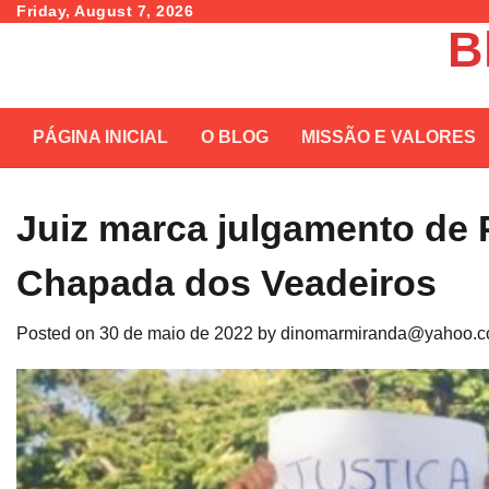
Skip
Friday, August 7, 2026
B
to
content
PÁGINA INICIAL
O BLOG
MISSÃO E VALORES
Juiz marca julgamento de 
Chapada dos Veadeiros
Posted on
30 de maio de 2022
by
dinomarmiranda@yahoo.c