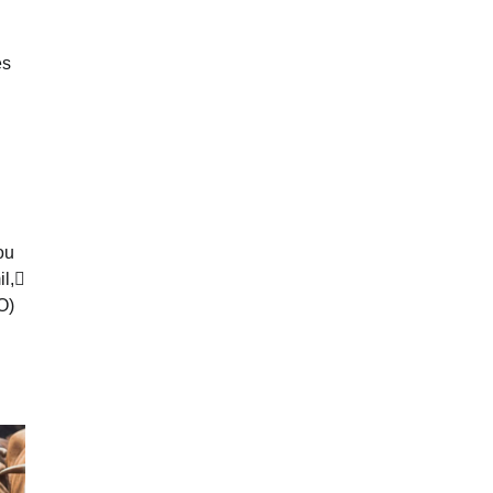
es
ou
l,
O)