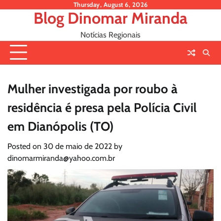
Skip
Thursday, August 6, 2026
Blog Dinomar Miranda
to
content
Notícias Regionais
Mulher investigada por roubo à
residência é presa pela Polícia Civil
em Dianópolis (TO)
Posted on
30 de maio de 2022
by
dinomarmiranda@yahoo.com.br