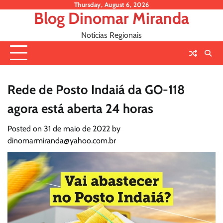
Skip
Thursday, August 6, 2026
Blog Dinomar Miranda
to
content
Notícias Regionais
Rede de Posto Indaiá da GO-118
agora está aberta 24 horas
Posted on
31 de maio de 2022
by
dinomarmiranda@yahoo.com.br