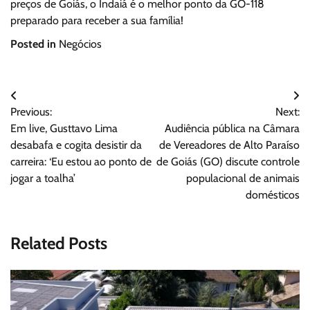
preços de Goiás, o Indaiá é o melhor ponto da GO-118
preparado para receber a sua família!
Posted in
Negócios
Navegação
Previous:
Next:
de
Em live, Gusttavo Lima
Audiência pública na Câmara
Post
desabafa e cogita desistir da
de Vereadores de Alto Paraíso
carreira: ‘Eu estou ao ponto de
de Goiás (GO) discute controle
jogar a toalha’
populacional de animais
domésticos
Related Posts