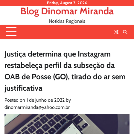
Skip
Friday, August 7, 2026
Blog Dinomar Miranda
to
content
Notícias Regionais
Justiça determina que Instagram
restabeleça perfil da subseção da
OAB de Posse (GO), tirado do ar sem
justificativa
Posted on
1 de junho de 2022
by
dinomarmiranda@yahoo.com.br