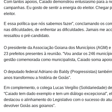
Com tantos apoios, Caiado demonstrou entusiasmo para a no
campanhas. Eu gosto de sentir a energia do eleitor. Chegar p
eleitor.
E essa política que nós sabemos fazer”, conclamando os corr
nas dificuldades, de enfrentar as dificuldades. Jamais me acov
ressaltou o pré-candidato.
O presidente da Associação Goiana dos Municípios (AGM) e 
23 prefeitos presentes à reunião. “Vou andar os 246 municíp
gestão comemorada como municipalista, Caiado soma apoio d
O deputado federal Adriano do Baldy (Progressistas) também 
anos transformou a história de Goiás”.
Em complemento, o colega Lucas Vergílio (Solidariedade) de
“Caiado tem dado exemplo e tem um diálogo excepcional”, e
destacou o alinhamento do Legislativo com o sucesso do at
devolver Goiás aos goianos”.