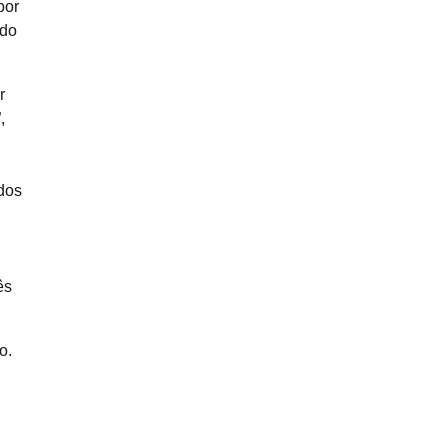
por
 do
r
,
dos
ês
o.