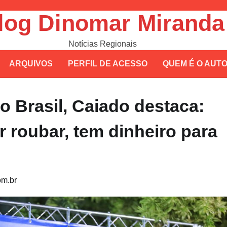
log Dinomar Miranda
Notícias Regionais
ARQUIVOS
PERFIL DE ACESSO
QUEM É O AUT
o Brasil, Caiado destaca:
r roubar, tem dinheiro para
m.br