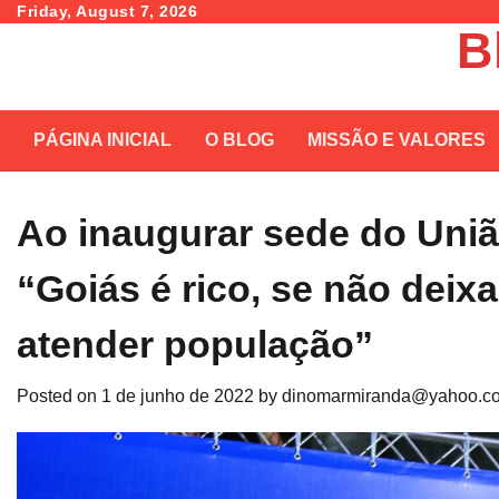
Skip
Friday, August 7, 2026
B
to
content
PÁGINA INICIAL
O BLOG
MISSÃO E VALORES
Ao inaugurar sede do Uniã
“Goiás é rico, se não deixa
atender população”
Posted on
1 de junho de 2022
by
dinomarmiranda@yahoo.co