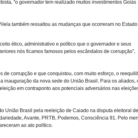
ista, “o governador tem realizado muitos investimentos Goiás
 Vilela também ressaltou as mudanças que ocorreram no Estado
ito ético, administrativo e político que o governador e seus
riores nós ficamos famosos pelos escândalos de corrupção”,
s de corrupção e que conquistou, com muito esforço, o reequili
 a inauguração da nova sede do União Brasil. Para os aliados, 
eleição em contraponto aos potenciais adversários nas eleiçõe
do União Brasil pela reeleição de Caiado na disputa eleitoral d
idariedade, Avante, PRTB, Podemos, Consciência 91. Pelo me
receram ao ato político.