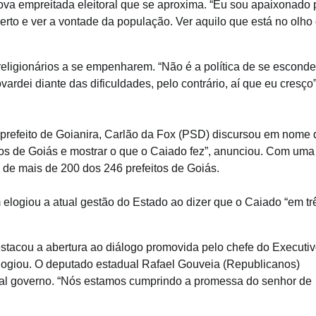
va empreitada eleitoral que se aproxima. “Eu sou apaixonado 
erto e ver a vontade da população. Ver aquilo que está no olho
eligionários a se empenharem. “Não é a política de se esconde
ardei diante das dificuldades, pelo contrário, aí que eu cresço”
prefeito de Goianira, Carlão da Fox (PSD) discursou em nome 
ios de Goiás e mostrar o que o Caiado fez”, anunciou. Com uma
e mais de 200 dos 246 prefeitos de Goiás.
elogiou a atual gestão do Estado ao dizer que o Caiado “em tr
stacou a abertura ao diálogo promovida pelo chefe do Executiv
logiou. O deputado estadual Rafael Gouveia (Republicanos)
ual governo. “Nós estamos cumprindo a promessa do senhor de