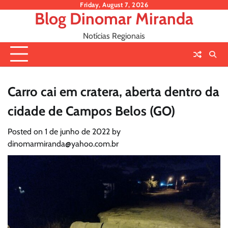
Skip
Friday, August 7, 2026
Blog Dinomar Miranda
to
content
Notícias Regionais
Carro cai em cratera, aberta dentro da
cidade de Campos Belos (GO)
Posted on
1 de junho de 2022
by
dinomarmiranda@yahoo.com.br