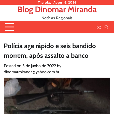
Skip
Thursday, August 6, 2026
Blog Dinomar Miranda
to
content
Notícias Regionais
Polícia age rápido e seis bandido
morrem, após assalto a banco
Posted on
3 de junho de 2022
by
dinomarmiranda@yahoo.com.br