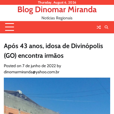
Skip
Thursday, August 6, 2026
Blog Dinomar Miranda
to
content
Notícias Regionais
Após 43 anos, idosa de Divinópolis
(GO) encontra irmãos
Posted on
7 de junho de 2022
by
dinomarmiranda@yahoo.com.br