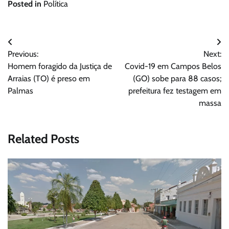
Posted in
Política
Navegação
Previous:
Next:
de
Homem foragido da Justiça de
Covid-19 em Campos Belos
Post
Arraias (TO) é preso em
(GO) sobe para 88 casos;
Palmas
prefeitura fez testagem em
massa
Related Posts