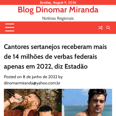
Skip
Sunday, August 9, 2026
Blog Dinomar Miranda
to
content
Notícias Regionais
Cantores sertanejos receberam mais
de 14 milhões de verbas federais
apenas em 2022, diz Estadão
Posted on
8 de junho de 2022
by
dinomarmiranda@yahoo.com.br