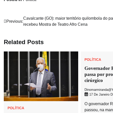
Navegação
Cavalcante (GO): maior território quilombola do pa
Previous:
recebeu Mostra de Teatro Afro Cena
de
Post
Related Posts
POLÍTICA
Governador 
passa por pr
cirúrgico
Dinomarmiranda@y
17 De Janeiro D
O governador R
POLÍTICA
passou, na manh