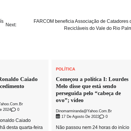
ís
FARCOM beneficia Associação de Catadores 
Next:
Recicláveis do Vale do Rio Pal
POLÍTICA
Ronaldo Caiado
Começou a política I: Lourdes
ocedimento
Melo disse que está sendo
perseguida pelo “cabeça de
ovo”; vídeo
ahoo.com.br
0
e 2024
Dinomarmiranda@yahoo.com.br
0
17 De Agosto De 2022
onaldo Caiado
ã desta quarta-feira
Não passou nem 24 horas do início