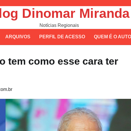
log Dinomar Miranda
Notícias Regionais
ARQUIVOS
PERFIL DE ACESSO
QUEM É O AUT
o tem como esse cara ter
om.br