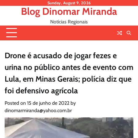
Skip
Sunday, August 9, 2026
Blog Dinomar Miranda
to
content
Notícias Regionais
Drone é acusado de jogar fezes e
urina no público antes de evento com
Lula, em Minas Gerais; polícia diz que
foi defensivo agrícola
Posted on
15 de junho de 2022
by
dinomarmiranda@yahoo.com.br