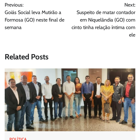
Previous:
Next:
de
Goiás Social leva Mutirão a
Suspeito de matar contador
Post
Formosa (GO) neste final de
em Niquelândia (GO) com
semana
cinto tinha relação íntima com
ele
Related Posts
POLÍTICA