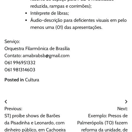
reduzida, rampas e corrimões);
Intérprete de libras;
Áudio-descrição para deficientes visuais em pelo
menos uma (01) das apresentações.
Serviço:
Orquestra Filarmônica de Brasília
Contato: amabrabsb@gmail.com
061 996951332
061 981314603
Posted in
Cultura
Navegação
Previous:
Next:
de
STJ proíbe shows de Barões
Exemplo: Presos de
Post
da Pisadinha e Leonardo, com
Palmerópolis (TO) fazem
dinheiro público, em Cachoeira
reforma da unidade, de