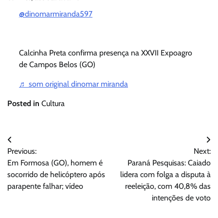
@dinomarmiranda597
Calcinha Preta confirma presença na XXVII Expoagro
de Campos Belos (GO)
♬ som original dinomar miranda
Posted in
Cultura
Navegação
Previous:
Next:
de
Em Formosa (GO), homem é
Paraná Pesquisas: Caiado
Post
socorrido de helicóptero após
lidera com folga a disputa à
parapente falhar; vídeo
reeleição, com 40,8% das
intenções de voto