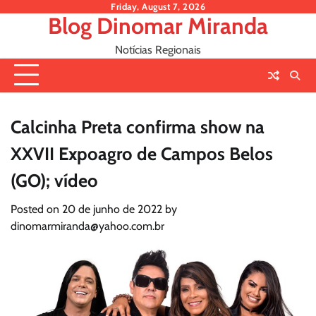
Skip
Friday, August 7, 2026
Blog Dinomar Miranda
to
content
Notícias Regionais
Calcinha Preta confirma show na
XXVII Expoagro de Campos Belos
(GO); vídeo
Posted on
20 de junho de 2022
by
dinomarmiranda@yahoo.com.br