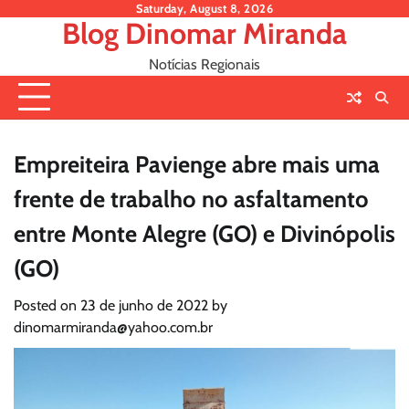
Skip
Saturday, August 8, 2026
Blog Dinomar Miranda
to
content
Notícias Regionais
Empreiteira Pavienge abre mais uma
frente de trabalho no asfaltamento
entre Monte Alegre (GO) e Divinópolis
(GO)
Posted on
23 de junho de 2022
by
dinomarmiranda@yahoo.com.br