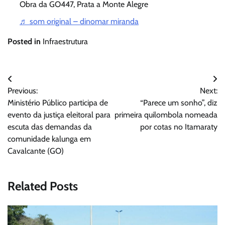
Obra da GO447, Prata a Monte Alegre
♬ som original – dinomar miranda
Posted in
Infraestrutura
Navegação
Previous:
Next:
de
Ministério Público participa de
“Parece um sonho”, diz
Post
evento da justiça eleitoral para
primeira quilombola nomeada
escuta das demandas da
por cotas no Itamaraty
comunidade kalunga em
Cavalcante (GO)
Related Posts