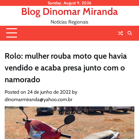
Skip
Sunday, August 9, 2026
Blog Dinomar Miranda
to
content
Notícias Regionais
Rolo: mulher rouba moto que havia
vendido e acaba presa junto com o
namorado
Posted on
24 de junho de 2022
by
dinomarmiranda@yahoo.com.br