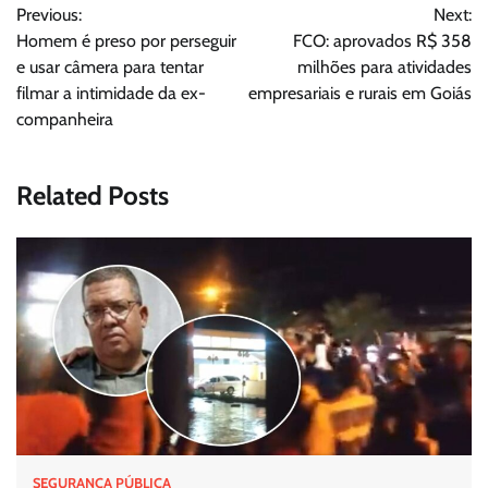
Previous:
Next:
de
Homem é preso por perseguir
FCO: aprovados R$ 358
Post
e usar câmera para tentar
milhões para atividades
filmar a intimidade da ex-
empresariais e rurais em Goiás
companheira
Related Posts
SEGURANÇA PÚBLICA