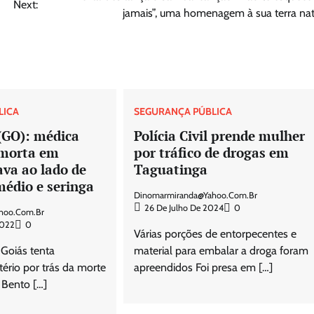
Next:
jamais”, uma homenagem à sua terra nat
LICA
SEGURANÇA PÚBLICA
(GO): médica
Polícia Civil prende mulher
 morta em
por tráfico de drogas em
ava ao lado de
Taguatinga
médio e seringa
Dinomarmiranda@yahoo.com.br
26 De Julho De 2024
0
hoo.com.br
2022
0
Várias porções de entorpecentes e
e Goiás tenta
material para embalar a droga foram
ério por trás da morte
apreendidos Foi presa em […]
 Bento […]