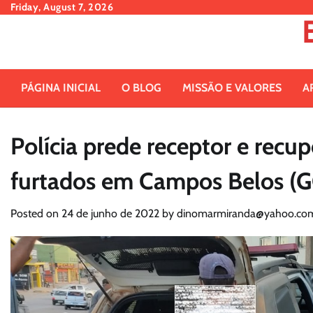
Skip
Friday, August 7, 2026
to
content
PÁGINA INICIAL
O BLOG
MISSÃO E VALORES
A
Polícia prede receptor e recu
furtados em Campos Belos (
Posted on
24 de junho de 2022
by
dinomarmiranda@yahoo.com