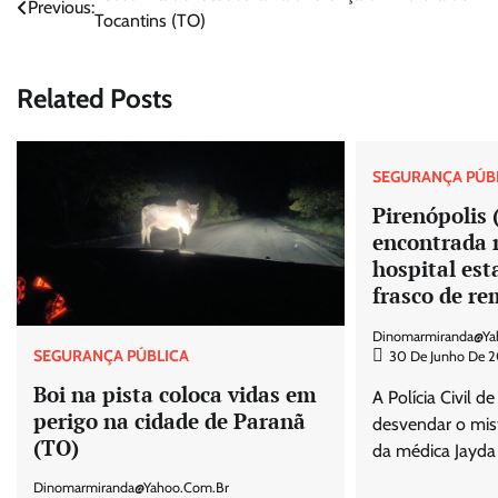
Previous:
Tocantins (TO)
de
Post
Related Posts
SEGURANÇA PÚB
Pirenópolis 
encontrada
hospital est
frasco de re
Dinomarmiranda@ya
SEGURANÇA PÚBLICA
30 De Junho De 
Boi na pista coloca vidas em
A Polícia Civil d
perigo na cidade de Paranã
desvendar o mist
(TO)
da médica Jayda
Dinomarmiranda@yahoo.com.br