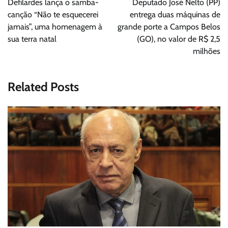
Defilardes lança o samba-
Deputado José Nelto (PP)
Post
canção “Não te esquecerei
entrega duas máquinas de
jamais”, uma homenagem à
grande porte a Campos Belos
sua terra natal
(GO), no valor de R$ 2,5
milhões
Related Posts