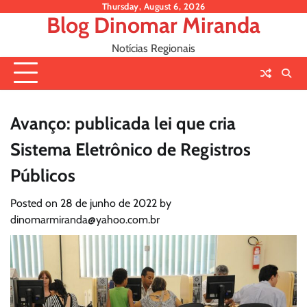
Skip
Thursday, August 6, 2026
Blog Dinomar Miranda
to
content
Notícias Regionais
Avanço: publicada lei que cria
Sistema Eletrônico de Registros
Públicos
Posted on
28 de junho de 2022
by
dinomarmiranda@yahoo.com.br