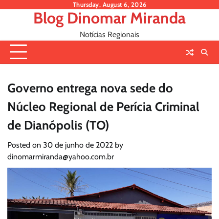
Skip
Thursday, August 6, 2026
Blog Dinomar Miranda
to
content
Notícias Regionais
Governo entrega nova sede do
Núcleo Regional de Perícia Criminal
de Dianópolis (TO)
Posted on
30 de junho de 2022
by
dinomarmiranda@yahoo.com.br