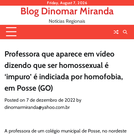
Skip
Friday, August 7, 2026
Blog Dinomar Miranda
to
content
Notícias Regionais
Professora que aparece em vídeo
dizendo que ser homossexual é
‘impuro’ é indiciada por homofobia,
em Posse (GO)
Posted on
7 de dezembro de 2022
by
dinomarmiranda@yahoo.com.br
A professora de um colégio municipal de Posse, no nordeste