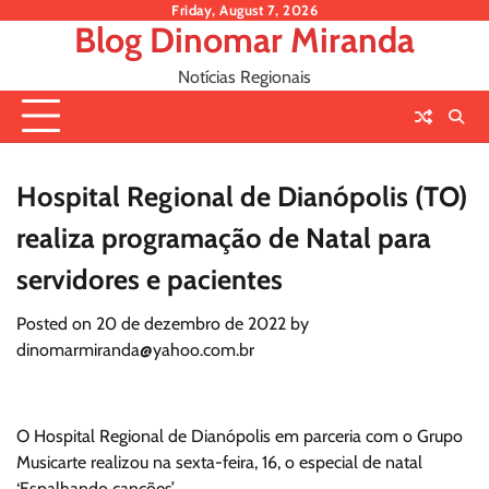
Skip
Friday, August 7, 2026
Blog Dinomar Miranda
to
content
Notícias Regionais
Hospital Regional de Dianópolis (TO)
realiza programação de Natal para
servidores e pacientes
Posted on
20 de dezembro de 2022
by
dinomarmiranda@yahoo.com.br
O Hospital Regional de Dianópolis em parceria com o Grupo
Musicarte realizou na sexta-feira, 16, o especial de natal
‘Espalhando canções’.