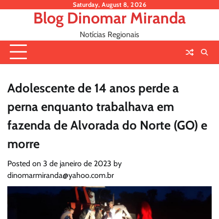
Skip
Saturday, August 8, 2026
Blog Dinomar Miranda
to
content
Notícias Regionais
Adolescente de 14 anos perde a
perna enquanto trabalhava em
fazenda de Alvorada do Norte (GO) e
morre
Posted on
3 de janeiro de 2023
by
dinomarmiranda@yahoo.com.br