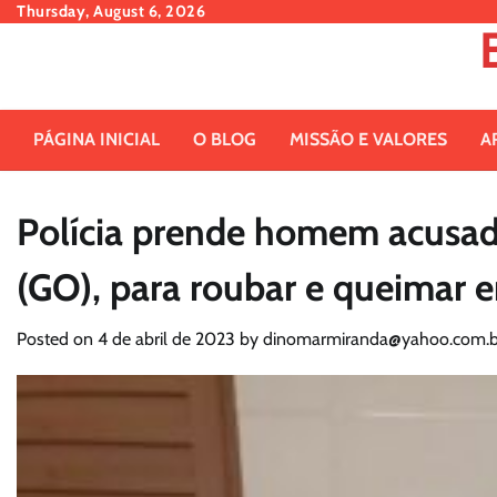
Skip
Thursday, August 6, 2026
to
content
PÁGINA INICIAL
O BLOG
MISSÃO E VALORES
A
Polícia prende homem acusad
(GO), para roubar e queimar 
Posted on
4 de abril de 2023
by
dinomarmiranda@yahoo.com.b