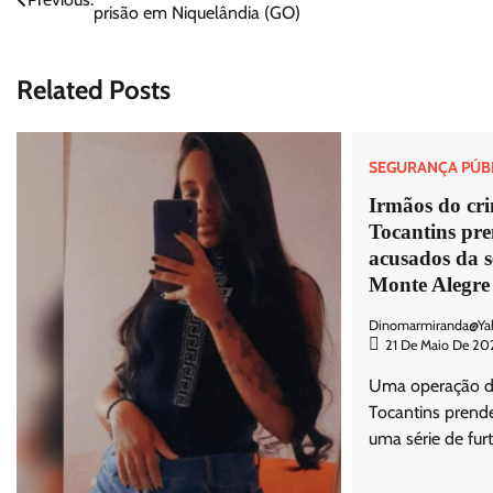
prisão em Niquelândia (GO)
de
Post
Related Posts
SEGURANÇA PÚB
Irmãos do cri
Tocantins pre
acusados da s
Monte Alegre
Dinomarmiranda@ya
21 De Maio De 20
Uma operação da 
Tocantins prende
uma série de furt