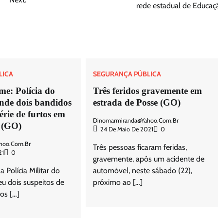
rede estadual de Educaç
LICA
SEGURANÇA PÚBLICA
me: Polícia do
Três feridos gravemente em
nde dois bandidos
estrada de Posse (GO)
érie de furtos em
Dinomarmiranda@yahoo.com.br
 (GO)
24 De Maio De 2021
0
hoo.com.br
Três pessoas ficaram feridas,
21
0
gravemente, após um acidente de
Polícia Militar do
automóvel, neste sábado (22),
u dois suspeitos de
próximo ao […]
os […]