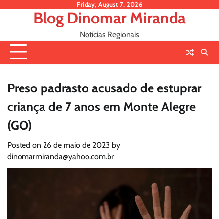
Skip
Friday, August 7, 2026
Blog Dinomar Miranda
to
content
Notícias Regionais
Preso padrasto acusado de estuprar
criança de 7 anos em Monte Alegre
(GO)
Posted on
26 de maio de 2023
by
dinomarmiranda@yahoo.com.br