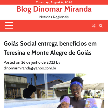
Skip
Thursday, August 6, 2026
Blog Dinomar Miranda
to
content
Notícias Regionais
Goiás Social entrega benefícios em
Teresina e Monte Alegre de Goiás
Posted on
26 de junho de 2023
by
dinomarmiranda@yahoo.com.br