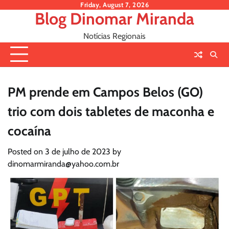
Skip
Friday, August 7, 2026
Blog Dinomar Miranda
to
content
Notícias Regionais
PM prende em Campos Belos (GO)
trio com dois tabletes de maconha e
cocaína
Posted on
3 de julho de 2023
by
dinomarmiranda@yahoo.com.br