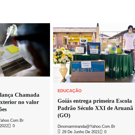
EDUCAÇÃO
lança Chamada
Goiás entrega primeira Escola
xterior no valor
Padrão Século XXI de Aruanã
ões
(GO)
ahoo.com.br
 2022
0
Dinomarmiranda@yahoo.com.br
29 De Junho De 2021
0