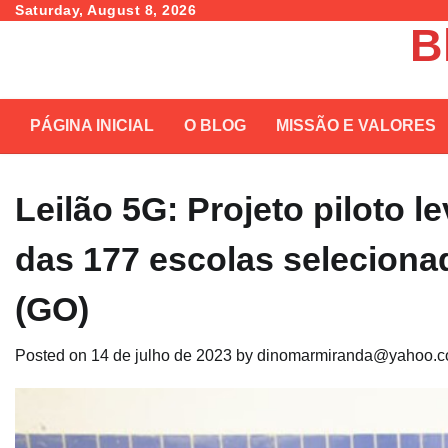
Skip
Saturday, August 8, 2026
B
to
content
PÁGINA INICIAL
O BLOG
MISSÃO E VALORES
Leilão 5G: Projeto piloto l
das 177 escolas selecionad
(GO)
Posted on
14 de julho de 2023
by
dinomarmiranda@yahoo.c