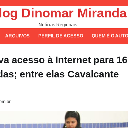
log Dinomar Miranda
Notícias Regionais
ARQUIVOS
PERFIL DE ACESSO
QUEM É O AUT
eva acesso à Internet para 1
as; entre elas Cavalcante
om.br