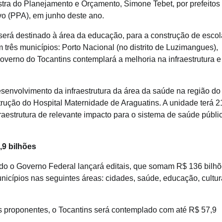
istra do Planejamento e Orçamento, Simone Tebet, por prefeitos
ivo (PPA), em junho deste ano.
será destinado à área da educação, para a construção de esco
 três municípios: Porto Nacional (no distrito de Luzimangues),
verno do Tocantins contemplará a melhoria na infraestrutura e
envolvimento da infraestrutura da área da saúde na região do
rução do Hospital Maternidade de Araguatins. A unidade terá 2
fraestrutura de relevante impacto para o sistema de saúde públi
,9 bilhões
do o Governo Federal lançará editais, que somam R$ 136 bilh
unicípios nas seguintes áreas: cidades, saúde, educação, cultur
s proponentes, o Tocantins será contemplado com até R$ 57,9