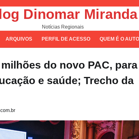
log Dinomar Miranda
Notícias Regionais
ARQUIVOS
PERFIL DE ACESSO
QUEM É O AUT
 milhões do novo PAC, para
ducação e saúde; Trecho da
com.br