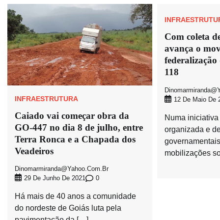
INFRAESTRUTU
Com coleta de
avança o mov
federalizaçã
118
Dinomarmiranda@y
INFRAESTRUTURA
12 De Maio De 
Caiado vai começar obra da
Numa iniciativa
GO-447 no dia 8 de julho, entre
organizada e d
Terra Ronca e a Chapada dos
governamentais
Veadeiros
mobilizações so
Dinomarmiranda@yahoo.com.br
0
29 De Junho De 2021
Há mais de 40 anos a comunidade
do nordeste de Goiás luta pela
pavimentação da […]