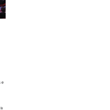
s e
ra