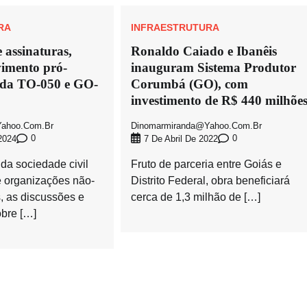
RA
INFRAESTRUTURA
 assinaturas,
Ronaldo Caiado e Ibanêis
imento pró-
inauguram Sistema Produtor
o da TO-050 e GO-
Corumbá (GO), com
investimento de R$ 440 milhõe
ahoo.com.br
Dinomarmiranda@yahoo.com.br
0
0
2024
7 De Abril De 2022
 da sociedade civil
Fruto de parceria entre Goiás e
e organizações não-
Distrito Federal, obra beneficiará
, as discussões e
cerca de 1,3 milhão de […]
bre […]