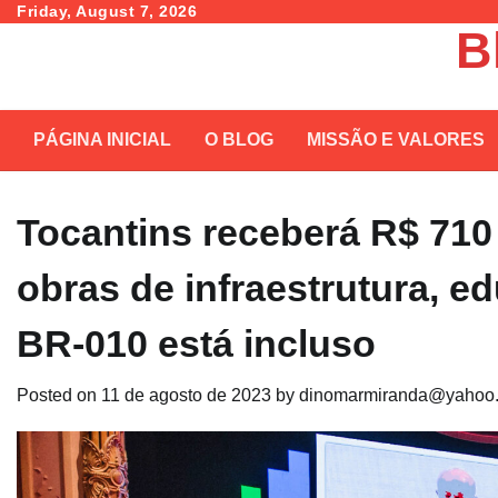
Skip
Friday, August 7, 2026
B
to
content
PÁGINA INICIAL
O BLOG
MISSÃO E VALORES
Tocantins receberá R$ 710
obras de infraestrutura, e
BR-010 está incluso
Posted on
11 de agosto de 2023
by
dinomarmiranda@yahoo.