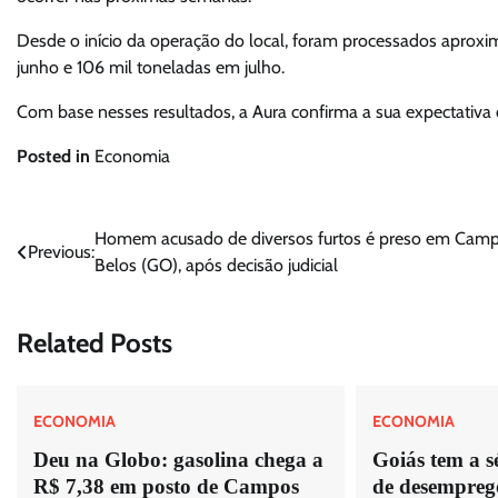
Desde o início da operação do local, foram processados aprox
junho e 106 mil toneladas em julho.
Com base nesses resultados, a Aura confirma a sua expectativa
Posted in
Economia
Navegação
Homem acusado de diversos furtos é preso em Cam
Previous:
Belos (GO), após decisão judicial
de
Post
Related Posts
ECONOMIA
ECONOMIA
Deu na Globo: gasolina chega a
Goiás tem a 
R$ 7,38 em posto de Campos
de desempreg