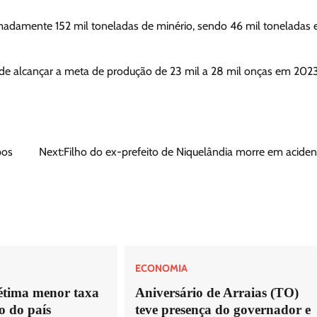
imadamente 152 mil toneladas de minério, sendo 46 mil toneladas
 de alcançar a meta de produção de 23 mil a 28 mil onças em 2023
pos
Next:
Filho do ex-prefeito de Niquelândia morre em aciden
ECONOMIA
sétima menor taxa
Aniversário de Arraias (TO)
o do país
teve presença do governador e