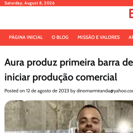
Skip
Saturday, August 8, 2026
to
content
PÁGINA INICIAL
O BLOG
MISSÃO E VALORES
A
Aura produz primeira barra d
iniciar produção comercial
Posted on
12 de agosto de 2023
by
dinomarmiranda@yahoo.co