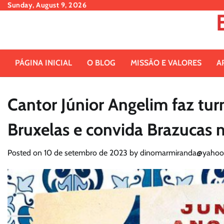
Skip
Sunday, August 9, 2026
to
content
PÁGINA INICIAL
O BLOG
MISSÃO E VALORES
A
Cantor Júnior Angelim faz tur
Bruxelas e convida Brazucas
Posted on
10 de setembro de 2023
by
dinomarmiranda@yahoo