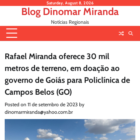
Skip
Saturday, August 8, 2026
Blog Dinomar Miranda
to
content
Notícias Regionais
Rafael Miranda oferece 30 mil
metros de terreno, em doação ao
governo de Goiás para Policlínica de
Campos Belos (GO)
Posted on
11 de setembro de 2023
by
dinomarmiranda@yahoo.com.br