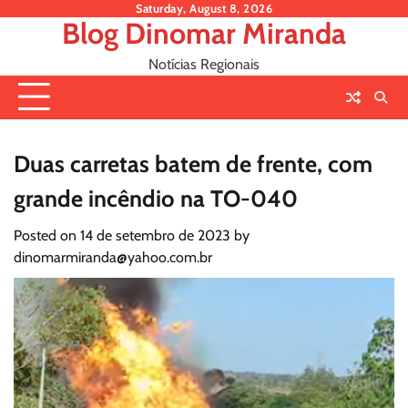
Skip
Saturday, August 8, 2026
Blog Dinomar Miranda
to
content
Notícias Regionais
Duas carretas batem de frente, com
grande incêndio na TO-040
Posted on
14 de setembro de 2023
by
dinomarmiranda@yahoo.com.br