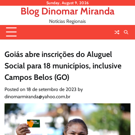
Skip
Sunday, August 9, 2026
Blog Dinomar Miranda
to
content
Notícias Regionais
Goiás abre inscrições do Aluguel
Social para 18 municípios, inclusive
Campos Belos (GO)
Posted on
18 de setembro de 2023
by
dinomarmiranda@yahoo.com.br