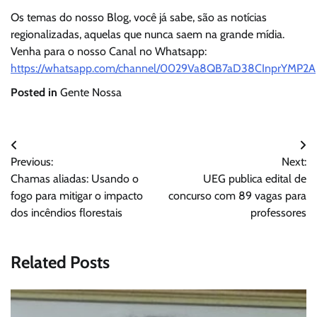
Os temas do nosso Blog, você já sabe, são as notícias
regionalizadas, aquelas que nunca saem na grande mídia.
Venha para o nosso Canal no Whatsapp:
https://whatsapp.com/channel/0029Va8QB7aD38CInprYMP2A
Posted in
Gente Nossa
Navegação
Previous:
Next:
de
Chamas aliadas: Usando o
UEG publica edital de
Post
fogo para mitigar o impacto
concurso com 89 vagas para
dos incêndios florestais
professores
Related Posts