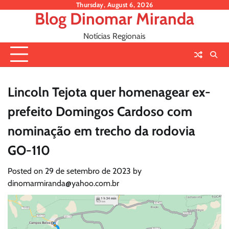
Skip
Thursday, August 6, 2026
Blog Dinomar Miranda
to
content
Notícias Regionais
Lincoln Tejota quer homenagear ex-
prefeito Domingos Cardoso com
nominação em trecho da rodovia
GO-110
Posted on
29 de setembro de 2023
by
dinomarmiranda@yahoo.com.br