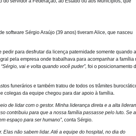
 do servidor a Federação, ao Estado ou aos Municípios, que
 de software Sérgio Araújo (39 anos) tiveram Alice, que nasceu
 e pedir para desfrutar da licença paternidade somente quando 
ntegral pela empresa onde trabalhava para acompanhar a família
:
“Sérgio, vai e volta quando você puder”,
foi o posicionamento 
os funerários e também tratou de todos os trâmites burocrátic
e colegas da equipe chegou para dar apoio à família.
de lidar com o gestor. Minha liderança direta e a alta lidera
so contribuiu para que a nossa família passasse pelo luto. Se a
tem espaço para ser humano”
, conta Sérgio.
 Elas não sabem lidar. Até a equipe do hospital, no dia do