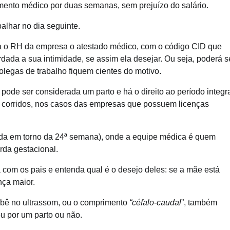
mento médico por duas semanas, sem prejuízo do salário.
alhar no dia seguinte.
a o RH da empresa o atestado médico, com o código CID que
rdada a sua intimidade, se assim ela desejar. Ou seja, poderá s
olegas de trabalho fiquem cientes do motivo.
ode ser considerada um parto e há o direito ao período integr
as corridos, nos casos das empresas que possuem licenças
pida em torno da 24ª semana), onde a equipe médica é quem
rda gestacional.
com os pais e entenda qual é o desejo deles: se a mãe está
cença maior.
ebê no ultrassom, ou o comprimento
“céfalo-caudal
”, também
ou por um parto ou não.