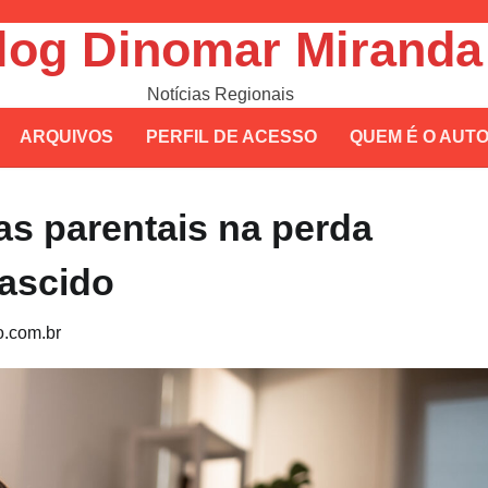
log Dinomar Miranda
Notícias Regionais
ARQUIVOS
PERFIL DE ACESSO
QUEM É O AUT
as parentais na perda
nascido
.com.br