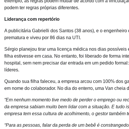
exemplo, as regras podem mudar de acordo com a vinculação
podem ter regras próprias diferentes.
Liderança com repertório
A publicitária Gabrielli dos Santos (38 anos), e o engenheiro
prematura e viveu por 86 dias na UTI.
Sérgio planejou tirar uma licença médica nos dias possíveis
filha estivesse em casa. No entanto, foi liberado de forma i
hospital, sem nem precisar dar entrada em um pedido formal
líderes.
Quando sua filha faleceu, a empresa arcou com 100% dos gast
em nome do colaborador. No dia do enterro, uma Van cheia d
“Em nenhum momento tive medo de perder o emprego ou receio 
da empresa sabiam muito bem lidar com a situação. E tudo is
empresa tem essa cultura de acolhimento, o gestor também 
“Para as pessoas, falar da perda de um bebê é constrangedor.