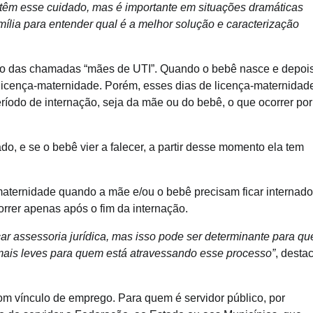
têm esse cuidado, mas é importante em situações dramáticas
lia para entender qual é a melhor solução e caracterização
caso das chamadas “mães de UTI”. Quando o bebê nasce e depoi
 licença-maternidade. Porém, esses dias de licença-maternidad
íodo de internação, seja da mãe ou do bebê, o que ocorrer por
o, e se o bebê vier a falecer, a partir desse momento ela tem
maternidade quando a mãe e/ou o bebê precisam ficar internad
rrer apenas após o fim da internação.
ar assessoria jurídica, mas isso pode ser determinante para qu
mais leves para quem está atravessando esse processo”
, desta
om vínculo de emprego. Para quem é servidor público, por