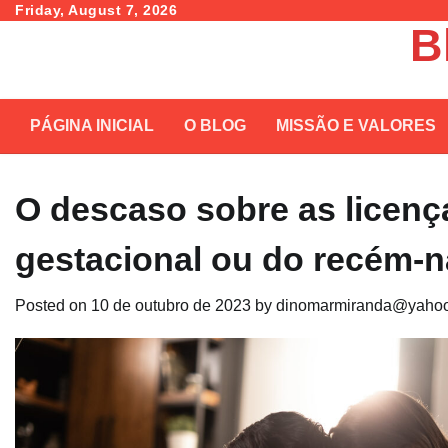
Skip
Friday, August 7, 2026
B
to
content
PÁGINA INICIAL
O BLOG
MISSÃO E VALORES
O descaso sobre as licenç
gestacional ou do recém-
Posted on
10 de outubro de 2023
by
dinomarmiranda@yahoo