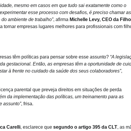
alidade, mesmo em casos em que tudo sai exatamente como o
experimentar esse processo com desafios, é preciso chamar as
o do ambiente de trabalho”
, afirma
Michelle Levy, CEO da Filh
ca tornar empresas lugares melhores para profissionais com filh
presas têm políticas para pensar sobre esse assunto?
“A legisla
rda gestacional. Então, as empresas têm a oportunidade de cui
star à frente no cuidado da saúde dos seus colaboradores”
,
icença parental que preveja direitos em situações de perda
lém da implementação das políticas, um treinamento para as
e assunto”
, frisa.
ca Carelli
, esclarece que
segundo o artigo 395 da CLT
, as m