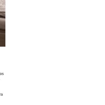
dos
o
ra