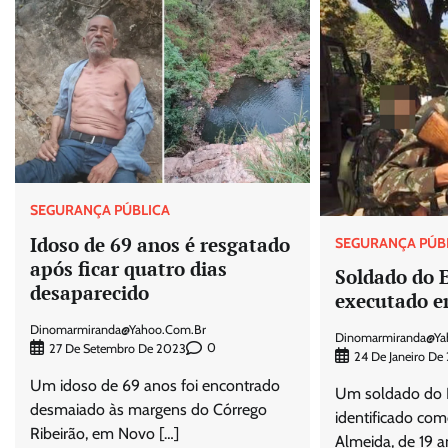
SEGURANÇA PÚBLICA
Idoso de 69 anos é resgatado
SEGURANÇA PÚB
após ficar quatro dias
Soldado do E
desaparecido
executado e
Dinomarmiranda@yahoo.com.br
Dinomarmiranda@ya
0
27 De Setembro De 2023
24 De Janeiro De
Um idoso de 69 anos foi encontrado
Um soldado do Ex
desmaiado às margens do Córrego
identificado com
Ribeirão, em Novo […]
Almeida, de 19 a