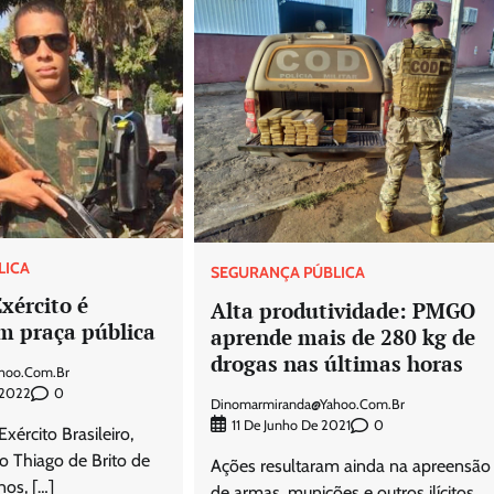
LICA
SEGURANÇA PÚBLICA
xército é
Alta produtividade: PMGO
m praça pública
aprende mais de 280 kg de
drogas nas últimas horas
hoo.com.br
0
 2022
Dinomarmiranda@yahoo.com.br
0
11 De Junho De 2021
ército Brasileiro,
o Thiago de Brito de
Ações resultaram ainda na apreensão
nos, […]
de armas, munições e outros ilícitos.