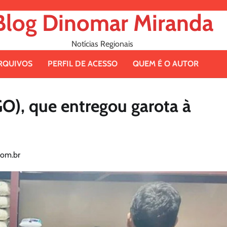
Blog Dinomar Miranda
Notícias Regionais
RQUIVOS
PERFIL DE ACESSO
QUEM É O AUTOR
GO), que entregou garota à
om.br