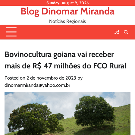
Skip
Sunday, August 9, 2026
Blog Dinomar Miranda
to
content
Notícias Regionais
Bovinocultura goiana vai receber
mais de R$ 47 milhões do FCO Rural
Posted on
2 de novembro de 2023
by
dinomarmiranda@yahoo.com.br