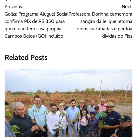
Navegação
Previous:
Next:
de
Goiás: Programa Aluguel Social
Professora Dorinha comemora
Post
confirma PIX de R$ 350 para
sanção da lei que retoma
quem não tem casa própria;
obras inacabadas e perdoa
Campos Belos (GO) incluído
dívidas do Fies
Related Posts