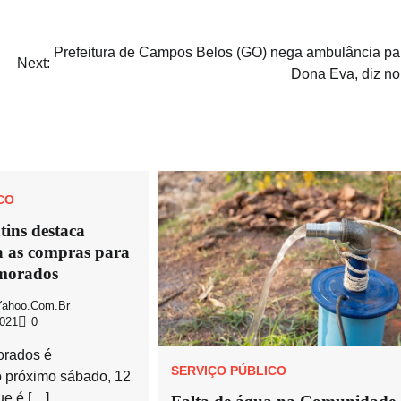
Prefeitura de Campos Belos (GO) nega ambulância pa
Next:
Dona Eva, diz no
CO
ins destaca
a as compras para
morados
ahoo.com.br
021
0
orados é
SERVIÇO PÚBLICO
próximo sábado, 12
ue é […]