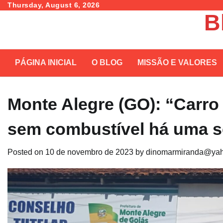
Skip
Thursday, August 6, 2026
B
to
content
PÁGINA INICIAL
O BLOG
MISSÃO E VALORES
Monte Alegre (GO): “Carro
sem combustível há uma s
Posted on
10 de novembro de 2023
by
dinomarmiranda@yah