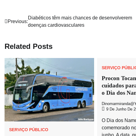
Navegação
Diabéticos têm mais chances de desenvolverem
Previous:
doenças cardiovasculares
de
Post
Related Posts
SERVIÇO PÚBLI
Procon Tocant
cuidados par
o Dia dos Na
Dinomarmiranda@y
9 De Junho De 2
O Dia dos Nam
comemorado no 
SERVIÇO PÚBLICO
junho. A data, q