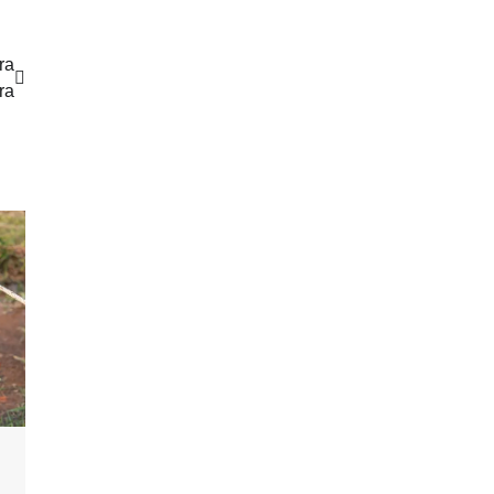
ra
ra