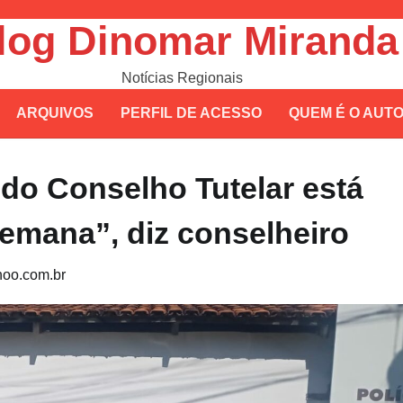
log Dinomar Miranda
Notícias Regionais
ARQUIVOS
PERFIL DE ACESSO
QUEM É O AUT
 do Conselho Tutelar está
emana”, diz conselheiro
oo.com.br