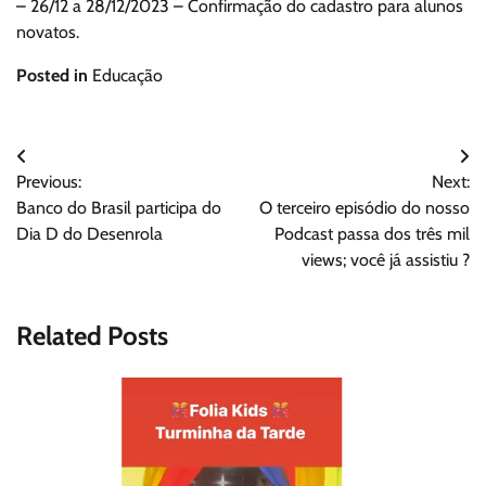
– 26/12 a 28/12/2023 – Confirmação do cadastro para alunos
novatos.
Posted in
Educação
Navegação
Previous:
Next:
de
Banco do Brasil participa do
O terceiro episódio do nosso
Post
Dia D do Desenrola
Podcast passa dos três mil
views; você já assistiu ?
Related Posts