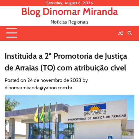
Skip
Saturday, August 8, 2026
Blog Dinomar Miranda
to
content
Notícias Regionais
Instituída a 2ª Promotoria de Justiça
de Arraias (TO) com atribuição cível
Posted on
24 de novembro de 2023
by
dinomarmiranda@yahoo.com.br