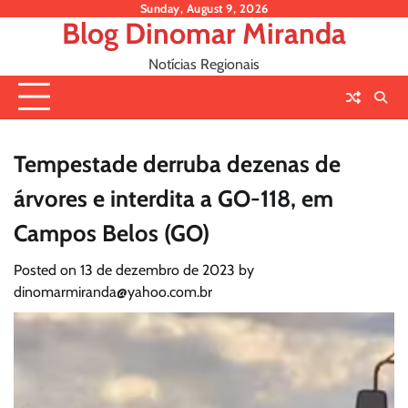
Skip
Sunday, August 9, 2026
Blog Dinomar Miranda
to
content
Notícias Regionais
Tempestade derruba dezenas de
árvores e interdita a GO-118, em
Campos Belos (GO)
Posted on
13 de dezembro de 2023
by
dinomarmiranda@yahoo.com.br