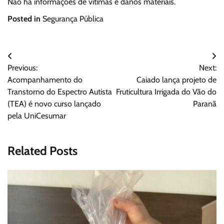
Não há informações de vítimas e danos materiais.
Posted in
Segurança Pública
Navegação
Previous:
Next:
de
Acompanhamento do
Caiado lança projeto de
Post
Transtorno do Espectro Autista
Fruticultura Irrigada do Vão do
(TEA) é novo curso lançado
Paranã
pela UniCesumar
Related Posts