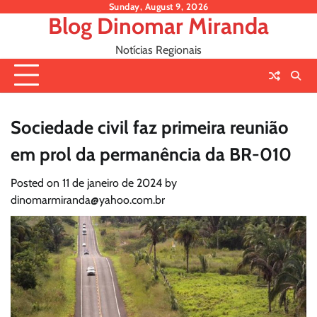
Skip
Sunday, August 9, 2026
Blog Dinomar Miranda
to
content
Notícias Regionais
Sociedade civil faz primeira reunião
em prol da permanência da BR-010
Posted on
11 de janeiro de 2024
by
dinomarmiranda@yahoo.com.br