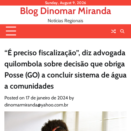
Skip
Sunday, August 9, 2026
Blog Dinomar Miranda
to
content
Notícias Regionais
“É preciso fiscalização”, diz advogada
quilombola sobre decisão que obriga
Posse (GO) a concluir sistema de água
a comunidades
Posted on
17 de janeiro de 2024
by
dinomarmiranda@yahoo.com.br