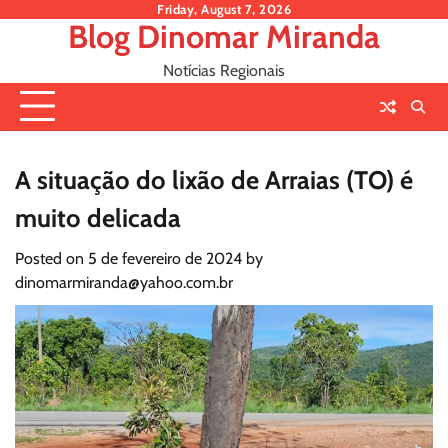
Skip
Friday, August 7, 2026
Blog Dinomar Miranda
to
content
Notícias Regionais
A situação do lixão de Arraias (TO) é
muito delicada
Posted on
5 de fevereiro de 2024
by
dinomarmiranda@yahoo.com.br