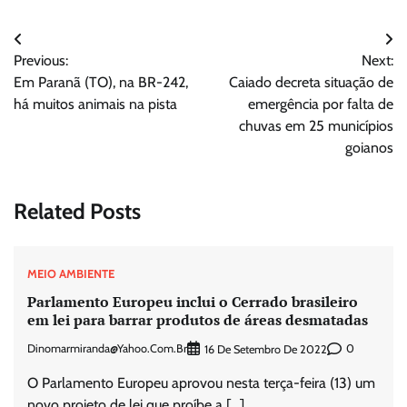
Navegação
Previous:
Next:
de
Em Paranã (TO), na BR-242,
Caiado decreta situação de
Post
há muitos animais na pista
emergência por falta de
chuvas em 25 municípios
goianos
Related Posts
MEIO AMBIENTE
Parlamento Europeu inclui o Cerrado brasileiro
em lei para barrar produtos de áreas desmatadas
Dinomarmiranda@yahoo.com.br
0
16 De Setembro De 2022
O Parlamento Europeu aprovou nesta terça-feira (13) um
novo projeto de lei que proíbe a […]