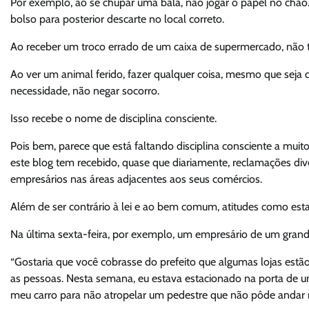
Por exemplo, ao se chupar uma bala, não jogar o papel no chão. 
bolso para posterior descarte no local correto.
Ao receber um troco errado de um caixa de supermercado, não t
Ao ver um animal ferido, fazer qualquer coisa, mesmo que seja 
necessidade, não negar socorro.
Isso recebe o nome de disciplina consciente.
Pois bem, parece que está faltando disciplina consciente a mu
este blog tem recebido, quase que diariamente, reclamações di
empresários nas áreas adjacentes aos seus comércios.
Além de ser contrário à lei e ao bem comum, atitudes como est
Na última sexta-feira, por exemplo, um empresário de um grand
“Gostaria que você cobrasse do prefeito que algumas lojas est
as pessoas. Nesta semana, eu estava estacionado na porta de u
meu carro para não atropelar um pedestre que não pôde andar n