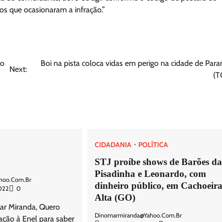
tos que ocasionaram a infração.”
so
Boi na pista coloca vidas em perigo na cidade de Para
Next:
(T
CIDADANIA
POLÍTICA
STJ proíbe shows de Barões d
Pisadinha e Leonardo, com
hoo.com.br
dinheiro público, em Cachoeir
2022
0
Alta (GO)
r Miranda, Quero
Dinomarmiranda@yahoo.com.br
tação à Enel para saber