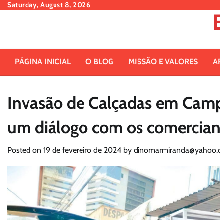
Skip
Saturday, August 8, 2026
to
content
PÁGINA INICIAL
O BLOG
MISSÃO E VALORES
A
Invasão de Calçadas em Campo
um diálogo com os comercian
Posted on
19 de fevereiro de 2024
by
dinomarmiranda@yahoo.