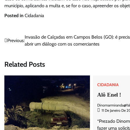
município, aplicando a multa e, se for o caso, apreender os obje
Posted in
Cidadania
Navegação
Invasão de Calçadas em Campos Belos (GO): é preci
Previous:
abrir um diálogo com os comerciantes
de
Post
Related Posts
CIDADANIA
Alô Enel !
Dinomarmiranda@ya
11 De Janeiro De 
“Prezado Dinoma
fazer uma solici