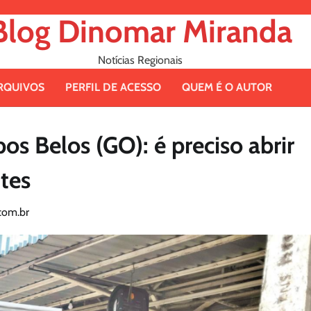
Blog Dinomar Miranda
Notícias Regionais
RQUIVOS
PERFIL DE ACESSO
QUEM É O AUTOR
s Belos (GO): é preciso abrir
tes
com.br