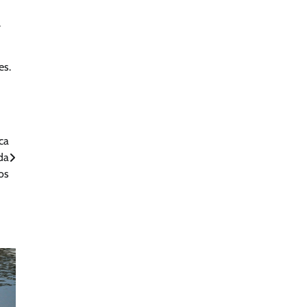
.
es.
ca
da
os