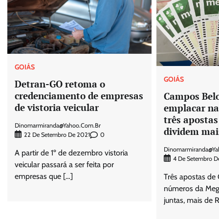
GOIÁS
GOIÁS
Detran-GO retoma o
credenciamento de empresas
Campos Belo
de vistoria veicular
emplacar n
três apostas
Dinomarmiranda@yahoo.com.br
dividem mai
0
22 De Setembro De 2021
Dinomarmiranda@ya
A partir de 1º de dezembro vistoria
4 De Setembro D
veicular passará a ser feita por
empresas que […]
Três apostas de 
números da Meg
juntas, mais de 