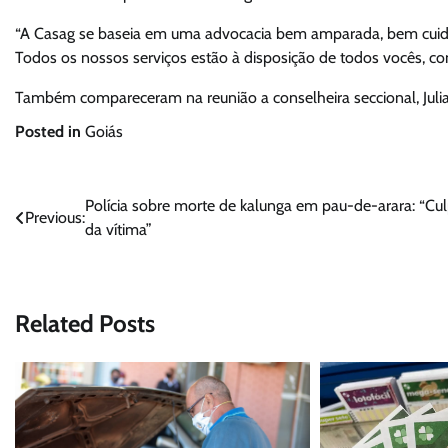
“A Casag se baseia em uma advocacia bem amparada, bem cuidada
Todos os nossos serviços estão à disposição de todos vocês, c
Também compareceram na reunião a conselheira seccional, Julia
Posted in
Goiás
Navegação
Polícia sobre morte de kalunga em pau-de-arara: “Cu
Previous:
da vítima”
de
Post
Related Posts