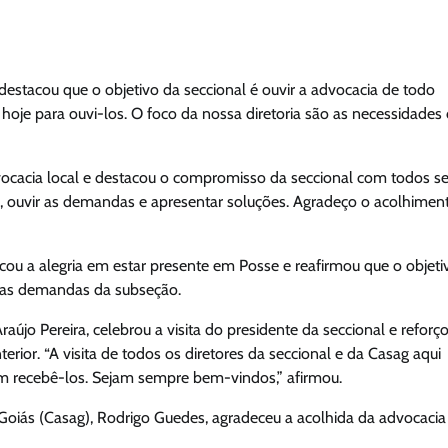
destacou que o objetivo da seccional é ouvir a advocacia de todo
oje para ouvi-los. O foco da nossa diretoria são as necessidades
ocacia local e destacou o compromisso da seccional com todos s
s, ouvir as demandas e apresentar soluções. Agradeço o acolhimen
ou a alegria em estar presente em Posse e reafirmou que o objeti
r as demandas da subseção.
újo Pereira, celebrou a visita do presidente da seccional e reforç
or. “A visita de todos os diretores da seccional e da Casag aqui
 em recebê-los. Sejam sempre bem-vindos,” afirmou.
Goiás (Casag), Rodrigo Guedes, agradeceu a acolhida da advocacia