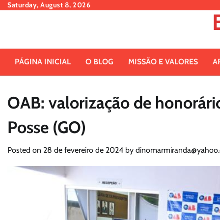
Skip
Saturday, August 8, 2026
to
content
PÁGINA INICIAL
O BLOG
MISSÃO E VALORES
A
OAB: valorização de honorári
Posse (GO)
Posted on
28 de fevereiro de 2024
by
dinomarmiranda@yahoo.