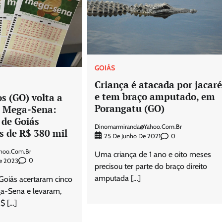
GOIÁS
Criança é atacada por jacar
e tem braço amputado, em
s (GO) volta a
Porangatu (GO)
a Mega-Sena:
 de Goiás
Dinomarmiranda@yahoo.com.br
s de R$ 380 mil
0
25 De Junho De 2021
hoo.com.br
Uma criança de 1 ano e oito meses
0
e 2023
precisou ter parte do braço direito
amputada […]
Goiás acertaram cinco
a-Sena e levaram,
R$ […]