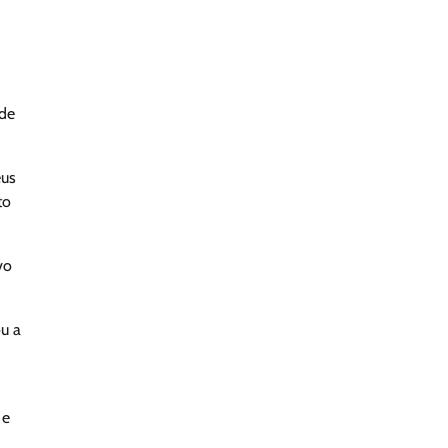
 de
eus
to
vo
ou a
 e