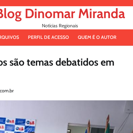
Blog Dinomar Miranda
Notícias Regionais
RQUIVOS
PERFIL DE ACESSO
QUEM É O AUTOR
os são temas debatidos em
com.br