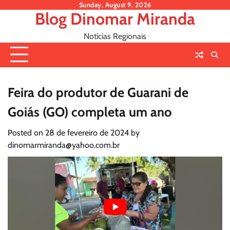
Skip
Sunday, August 9, 2026
Blog Dinomar Miranda
to
content
Notícias Regionais
Feira do produtor de Guarani de
Goiás (GO) completa um ano
Posted on
28 de fevereiro de 2024
by
dinomarmiranda@yahoo.com.br