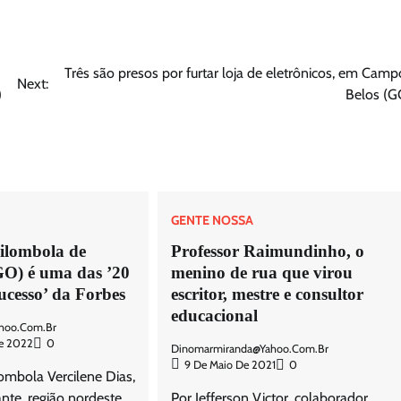
Três são presos por furtar loja de eletrônicos, em Camp
Next:
)
Belos (G
GENTE NOSSA
ilombola de
Professor Raimundinho, o
GO) é uma das ’20
menino de rua que virou
ucesso’ da Forbes
escritor, mestre e consultor
educacional
hoo.com.br
De 2022
0
Dinomarmiranda@yahoo.com.br
9 De Maio De 2021
0
ombola Vercilene Dias,
nte, região nordeste
Por Jefferson Victor, colaborador