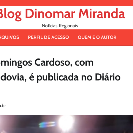
Blog Dinomar Miranda
Notícias Regionais
RQUIVOS
PERFIL DE ACESSO
QUEM É O AUTOR
mingos Cardoso, com
ovia, é publicada no Diário
.br