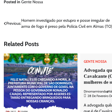
Posted in
Gente Nossa
Navegação
Homem investigado por estupro e posse irregular de
Previous:
arma de fogo é preso pela Polícia Civil em Almas (TO
de
Post
Related Posts
GENTE NOSSA
Advogada qu
Cavalcante (
mulheres de s
Dinomarmiranda@ya
28 De Fevereiro 
A advogada quil
que é de Cavalca