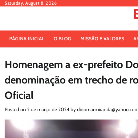
Skip
Saturday, August 8, 2026
to
content
PÁGINA INICIAL
O BLOG
MISSÃO E VALORES
A
Homenagem a ex-prefeito Do
denominação em trecho de rod
Oficial
Posted on
2 de março de 2024
by
dinomarmiranda@yahoo.com